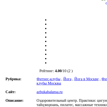
Рейтинг:
4.00
/
10
(2 )
Рубрика:
Фитнес-клубы
,
Йога
,
Йога в Москве
,
Фи
клубы Москвы
Сайт:
azbukabalansa.ru
Описание:
Оздоровительный центр. Практики: цигун,
тайцзицюань, пилатес, массажные техники