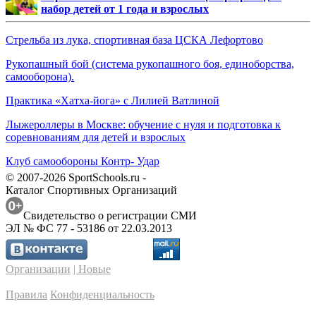
набор детей от 1 года и взрослых
Стрельба из лука, спортивная база ЦСКА Лефортово
Рукопашный бой (система рукопашного боя, единоборства,
самооборона).
Практика «Хатха-йога» с Лилией Ватлиной
Лыжероллеры в Москве: обучение с нуля и подготовка к
соревнованиям для детей и взрослых
Клуб самообороны Контр- Удар
© 2007-2026 SportSchools.ru -
Каталог Спортивных Организаций
Свидетельство о регистрации СМИ
ЭЛ № ФС 77 - 53186 от 22.03.2013
Организации
| Новые
Правила
Конфиденциальность