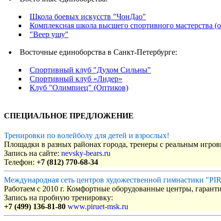
Школа боевых искусств "ЧонДао"
Комплексная школа высшего спортивного мастерства (о
"Веер ушу"
Восточные единоборства в Санкт-Петербурге:
Спортивный клуб "Духом Сильны"
Спортивный клуб «Лидер»
Клуб "Олимпиец" (Оптиков)
СПЕЦИАЛЬНОЕ ПРЕДЛОЖЕНИЕ
Тренировки по волейболу для детей и взрослых!
Площадки в разных районах города, тренеры с реальным игро
Запись на сайте:
nevsky-bears.ru
Телефон:
+7 (812) 770-68-34
Международная сеть центров художественной гимнастики "P
Работаем с 2010 г. Комфортные оборудованные центры, гаранти
Запись на пробную тренировку:
+7 (499) 136-81-80
www.piruet-msk.ru