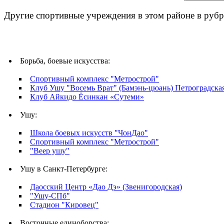
Другие спортивные учреждения в этом районе в рубр
Борьба, боевые искусства:
Спортивный комплекс "Метрострой"
Клуб Ушу "Восемь Врат" (Бамэнь-цюань) Петроградска
Клуб Айкидо Ёсинкан «Сутеми»
Ушу:
Школа боевых искусств "ЧонДао"
Спортивный комплекс "Метрострой"
"Веер ушу"
Ушу в Санкт-Петербурге:
Даосский Центр «Дао Дэ» (Звенигородская)
"Ушу-СПб"
Стадион "Кировец"
Восточные единоборства: