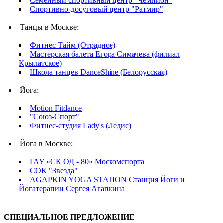
Семейный спортивный центр "Чемпион"
Спортивно-досуговый центр "Ратмир"
Танцы в Москве:
Фитнес Тайм (Отрадное)
Мастерская балета Егора Симачева (филиал
Крылатское)
Школа танцев DanceShine (Белорусская)
Йога:
Motion Fitdance
"Союз-Спорт"
Фитнес-студия Lady's (Ледис)
Йога в Москве:
ГАУ «СК ОД - 80» Москомспорта
СОК "Звезда"
AGAPKIN YOGA STATION Станция Йоги и
Йогатерапии Сергея Агапкина
СПЕЦИАЛЬНОЕ ПРЕДЛОЖЕНИЕ