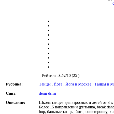
Рейтинг:
3.52
/
10
(25 )
Рубрика:
Танцы
,
Йога
,
Йога в Москве
,
Танцы в М
Сайт:
demi-ds.ru
Описание:
Школа танцев для взрослых и детей от 3-х 
Более 15 направлений (ритмика, break dance
hop, бальные танцы, йога, contemporary, ки