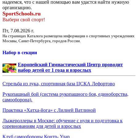
надеемся, что с нашей помощью вам удастся найти нужную
организацию.
SportSchools.ru
Выбери свой спорт!
Пт, 7.08.2026 г.
На страницах Каталога размещена информация о спортивных учреждениях
Москвы, Санкт-Петербурга, городов России.
Набор в секции
Европейский Гимнастический Центр проводит
набор детей от 1 года и взрослых
Стрельба из лука, спортивная база ЦСКА Лефортово
Рукопашный бой (система рукопашного боя, единоборства,
самооборона).
Практика «Хатха-йога» с Лилией Ватлиной
Лыжероллеры в Москве: обучение с нуля и подготовка к
соревнованиям для детей и взрослых
Клуб самообороны Контр- Удар