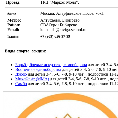
Проезд:
ТРЦ "Маркос-Молл".
Москва, Алтуфьевское шоссе, 70к1
Адрес:
Метро:
Алтуфьево, Бибирево
Район:
СВАО/р-н Бибирево
Email:
komanda@raviga-school.ru
+7 (909) 656-97-99
Телефон:
Виды спорта, секции:
Борьба, боевые искусства, самооборона
для детей 3-4, 5-
Восточные единоборства
для детей 3-4, 5-6, 7-8, 9-10 ле
Дзюдо
для детей 3-4, 5-6, 7-8, 9-10 лет
, подростков 11-12
МиксФайт (ММА)
для детей 3-4, 5-6, 7-8, 9-10 лет
, подр
Самбо
для детей 3-4, 5-6, 7-8, 9-10 лет
, подростков 11-12