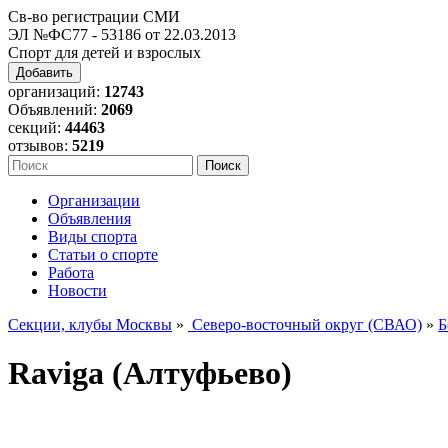
Св-во регистрации СМИ
ЭЛ №ФС77 - 53186 от 22.03.2013
Спорт для детей и взрослых
Добавить
организаций:
12743
Объявлений:
2069
секций:
44463
отзывов:
5219
Организации
Объявления
Виды спорта
Статьи о спорте
Работа
Новости
Секции, клубы Москвы
»
Северо-восточный округ (СВАО)
»
Б
Raviga (Алтуфьево)