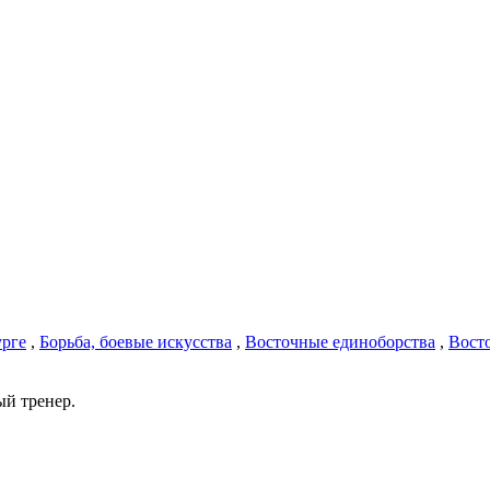
урге
,
Борьба, боевые искусства
,
Восточные единоборства
,
Вост
ый тренер.