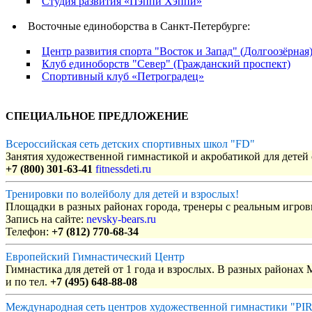
Студия развития «Пэппи Хэппи»
Восточные единоборства в Санкт-Петербурге:
Центр развития спорта "Восток и Запад" (Долгоозёрная
Клуб единоборств "Север" (Гражданский проспект)
Спортивный клуб «Петроградец»
СПЕЦИАЛЬНОЕ ПРЕДЛОЖЕНИЕ
Всероссийская сеть детских спортивных школ "FD"
Занятия художественной гимнастикой и акробатикой для детей с
+7 (800) 301-63-41
fitnessdeti.ru
Тренировки по волейболу для детей и взрослых!
Площадки в разных районах города, тренеры с реальным игро
Запись на сайте:
nevsky-bears.ru
Телефон:
+7 (812) 770-68-34
Европейский Гимнастический Центр
Гимнастика для детей от 1 года и взрослых. В разных районах
и по тел.
+7 (495) 648-88-08
Международная сеть центров художественной гимнастики "P