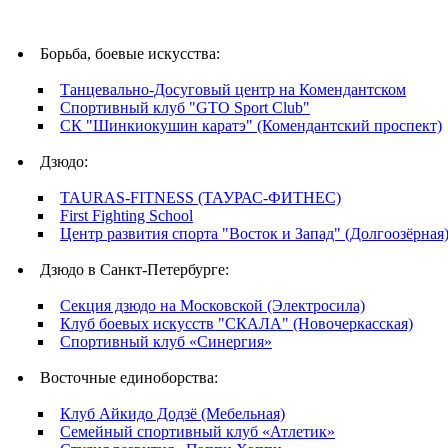
Борьба, боевые искусства:
Танцевально-Досуговый центр на Комендантском
Спортивный клуб "GTO Sport Club"
СК "Шинкиокушин каратэ" (Комендантский проспект)
Дзюдо:
TAURAS-FITNESS (ТАУРАС-ФИТНЕС)
First Fighting School
Центр развития спорта "Восток и Запад" (Долгоозёрная
Дзюдо в Санкт-Петербурге:
Секция дзюдо на Московской (Электросила)
Клуб боевых искусств "СКАЛА" (Новочеркасская)
Спортивный клуб «Синергия»
Восточные единоборства:
Клуб Айкидо Додзё (Мебельная)
Семейный спортивный клуб «Атлетик»