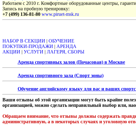
Работаем с 2010 г. Комфортные оборудованные центры, гаранти
Запись на пробную тренировку:
+7 (499) 136-81-80
www.piruet-msk.ru
Объявления
НАБОР В СЕКЦИИ
|
ОБУЧЕНИЕ
ПОКУПКИ-ПРОДАЖИ
|
АРЕНДА
АКЦИИ
|
УСЛУГИ
|
ЛАГЕРЯ, СБОРЫ
Аренда спортивных залов (Почасовая) в Москве
Аренда спортивного зала (Спорт зоны)
Обучение английскому языку для вас и ваших спорт
Ваши отзывы об этой организации могут быть крайне полезн
организацией, можно сделать неправильный выбор или, нао
Обращаем внимание, что отзывы должны содержать правдив
административную, а в некоторых случаях и уголовную отв