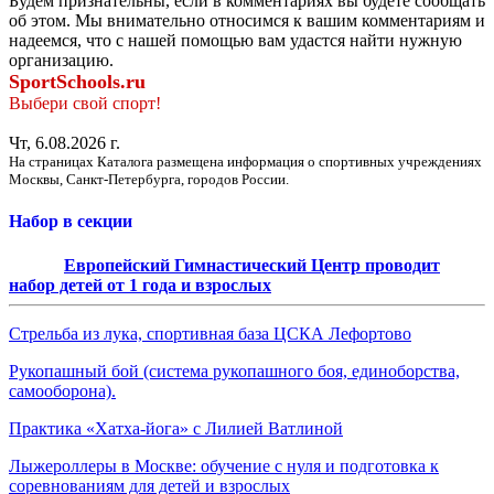
Будем признательны, если в комментариях вы будете сообщать
об этом. Мы внимательно относимся к вашим комментариям и
надеемся, что с нашей помощью вам удастся найти нужную
организацию.
SportSchools.ru
Выбери свой спорт!
Чт, 6.08.2026 г.
На страницах Каталога размещена информация о спортивных учреждениях
Москвы, Санкт-Петербурга, городов России.
Набор в секции
Европейский Гимнастический Центр проводит
набор детей от 1 года и взрослых
Стрельба из лука, спортивная база ЦСКА Лефортово
Рукопашный бой (система рукопашного боя, единоборства,
самооборона).
Практика «Хатха-йога» с Лилией Ватлиной
Лыжероллеры в Москве: обучение с нуля и подготовка к
соревнованиям для детей и взрослых