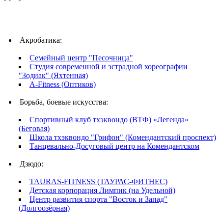
Акробатика:
Семейный центр "Песочница"
Студия современной и эстрадной хореографии
"Зодиак" (Яхтенная)
A-Fitness (Оптиков)
Борьба, боевые искусства:
Спортивный клуб тхэквондо (ВТФ) «Легенда»
(Беговая)
Школа тхэквондо "Грифон" (Комендантский проспект)
Танцевально-Досуговый центр на Комендантском
Дзюдо:
TAURAS-FITNESS (ТАУРАС-ФИТНЕС)
Детская корпорация Лимпик (на Удельной)
Центр развития спорта "Восток и Запад"
(Долгоозёрная)