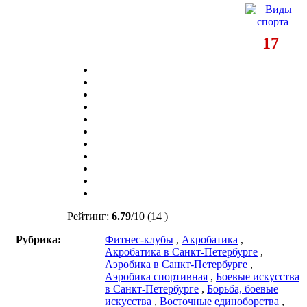
17
Рейтинг:
6.79
/
10
(14 )
Рубрика:
Фитнес-клубы
,
Акробатика
,
Акробатика в Санкт-Петербурге
,
Аэробика в Санкт-Петербурге
,
Аэробика спортивная
,
Боевые искусства
в Санкт-Петербурге
,
Борьба, боевые
искусства
,
Восточные единоборства
,