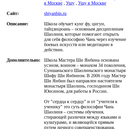
в Москве
,
Ушу
,
Ушу в Москве
Сайт:
shiyanbin.ru
Описание:
Школа обучает кунг фу, цигун,
тайцзицюань – основным дисциплинам
Шаолиня, которые помогают открыть
для себя философию Чань через изучение
боевых искусств или медитацию в
действии.
Дополнительно:
Школа Мастера Ши Янбина основана
усэном, воином – монахом 34 поколения,
Суншаньского Шаолиньского монастыря
Шифу Ши Янбином. В 2006 году Мастер
Ши Янбин был направлен настоятелем
монастыря Шаолинь, господином Ши
Юнсином, для работы в России.
От "сердца к сердцу" и от "учителя к
ученику" это суть философии Чань
Шаолиня – системы обучения,
стирающей различия между языками и
культурами, и являющейся прямым
путем личного совершенствования.