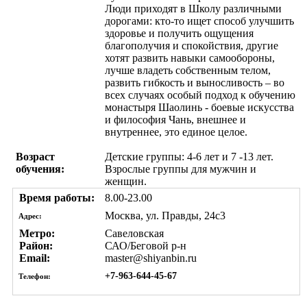
Люди приходят в Школу различными
дорогами: кто-то ищет способ улучшить
здоровье и получить ощущения
благополучия и спокойствия, другие
хотят развить навыки самообороны,
лучше владеть собственным телом,
развить гибкость и выносливость – во
всех случаях особый подход к обучению
монастыря Шаолинь - боевые искусства
и философия Чань, внешнее и
внутреннее, это единое целое.
Возраст
Детские группы: 4-6 лет и 7 -13 лет.
обучения:
Взрослые группы для мужчин и
женщин.
Время работы:
8.00-23.00
Москва, ул. Правды, 24с3
Адрес:
Метро:
Савеловская
Район:
САО/Беговой р-н
Email:
master@shiyanbin.ru
+7-963-644-45-67
Телефон: