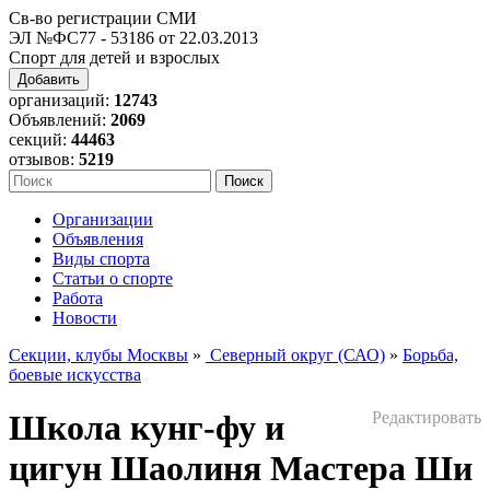
Св-во регистрации СМИ
ЭЛ №ФС77 - 53186 от 22.03.2013
Спорт для детей и взрослых
Добавить
организаций:
12743
Объявлений:
2069
секций:
44463
отзывов:
5219
Организации
Объявления
Виды спорта
Статьи о спорте
Работа
Новости
Секции, клубы Москвы
»
Северный округ (САО)
»
Борьба,
боевые искусства
Школа кунг-фу и
Редактировать
цигун Шаолиня Мастера Ши