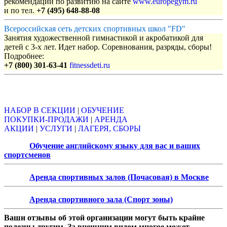
рекомендации по развитию на сайте
www.europegym.ru
и по тел.
+7 (495) 648-88-08
Всероссийская сеть детских спортивных школ "FD"
Занятия художественной гимнастикой и акробатикой для
детей с 3-х лет. Идет набор. Соревнования, разряды, сборы!
Подробнее:
+7 (800) 301-63-41
fitnessdeti.ru
Объявления
НАБОР В СЕКЦИИ
|
ОБУЧЕНИЕ
ПОКУПКИ-ПРОДАЖИ
|
АРЕНДА
АКЦИИ
|
УСЛУГИ
|
ЛАГЕРЯ, СБОРЫ
Обучение английскому языку для вас и ваших
спортсменов
Аренда спортивных залов (Почасовая) в Москве
Аренда спортивного зала (Спорт зоны)
Ваши отзывы об этой организации могут быть крайне
полезны другим. За внешним видом многое может