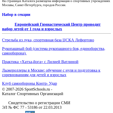
На страницах Каталога размещена информация о спортивных учреждениях
Москвы, Санкт-Петербурга, городов России.
Набор в секции
Европейский Гимнастический Центр проводит
набор детей от 1 года и взрослых
Стрельба из лука, спортивная база ЦСКА Лефортово
Рукопашный бой (система рукопашного боя, единоборства,
самооборона).
Практика «Хатха-йога» с Лилией Ватлиной
Лыжероллеры в Москве: обучение с нуля и подготовка к
соревнованиям для детей и взрослых
Клуб самообороны Контр- Удар
© 2007-2026 SportSchools.ru -
Каталог Спортивных Организаций
Свидетельство о регистрации СМИ
ЭЛ № ФС 77 - 53186 от 22.03.2013