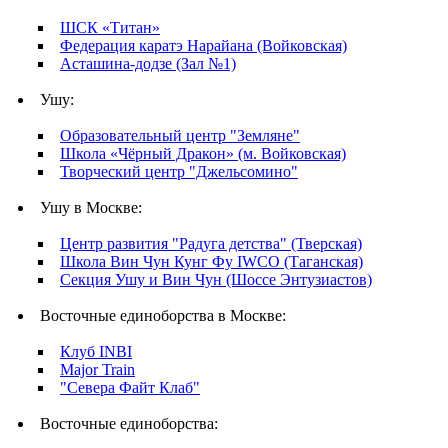
ШСК «Титан»
Федерация каратэ Нарайана (Войковская)
Асташина-додзе (Зал №1)
Ушу:
Образовательный центр "Земляне"
Школа «Чёрный Дракон» (м. Войковская)
Творческий центр "Джельсомино"
Ушу в Москве:
Центр развития "Радуга детства" (Тверская)
Школа Вин Чун Кунг Фу IWCO (Таганская)
Секция Ушу и Вин Чун (Шоссе Энтузиастов)
Восточные единоборства в Москве:
Клуб INBI
Major Train
"Севера Файт Клаб"
Восточные единоборства: