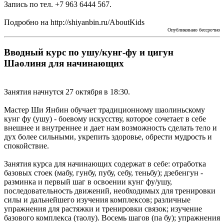
Запись по тел. +7 963 6444 567.
Подробно на http://shiyanbin.ru/AboutKids
Опубликовано бессрочно
Вводный курс по ушу/кунг-фу и цигун
Шаолиня для начинающих
Занятия начнутся 27 октября в 18:30.
Мастер Ши Янбин обучает традиционному шаолиньскому
кунг фу (ушу) - боевому искусству, которое сочетает в себе
внешнее и внутреннее и дает нам возможность сделать тело и
дух более сильными, укрепить здоровье, обрести мудрость и
спокойствие.
Занятия курса для начинающих содержат в себе: отработка
базовых стоек (мабу, гунбу, пубу, себу, теньбу); дзебенгун -
разминка и первый шаг в освоении кунг фу/ушу,
последовательность движений, необходимых для тренировки
силы и дальнейшего изучения комплексов; различные
упражнения для растяжки и тренировки связок; изучение
базового комплекса (таолу). Восемь шагов (па бу); упражнения