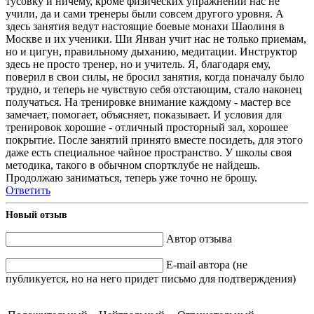
тусовку и ничему, кроме физических упражнений нас не
учили, да и сами тренеры были совсем другого уровня. А
здесь занятия ведут настоящие боевые монахи Шаолиня в
Москве и их ученики. Ши Янван учит нас не только приемам,
но и цигун, правильному дыханию, медитации. Инструктор
здесь не просто тренер, но и учитель. Я, благодаря ему,
поверил в свои силы, не бросил занятия, когда поначалу было
трудно, и теперь не чувствую себя отстающим, стало наконец
получаться. На тренировке внимание каждому - мастер все
замечает, помогает, объясняет, показывает. И условия для
тренировок хорошие - отличный просторный зал, хорошее
покрытие. После занятий принято вместе посидеть, для этого
даже есть специальное чайное пространство. У школы своя
методика, такого в обычном спортклубе не найдешь.
Продолжаю заниматься, теперь уже точно не брошу.
Ответить
Новый отзыв
Автор отзыва
E-mail автора (не
публикуется, но на него придет письмо для подтверждения)