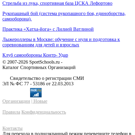
Стрельба из лука, спортивная база ЦСКА Лефортово
Рукопашный бой (система рукопашного боя, единоборства,
самооборона).
Практика «Хатха-йога» с Лилией Ватлиной
Лыжероллеры в Москве: обучение с нуля и подготовка к
соревнованиям для детей и взрослых
Клуб самообороны Контр- Удар
© 2007-2026 SportSchools.ru -
Каталог Спортивных Организаций
Свидетельство о регистрации СМИ
ЭЛ № ФС 77 - 53186 от 22.03.2013
Организации
| Новые
Правила
Конфиденциальность
Контакты
Для перехода в полноэкранный режим переверните телефон в