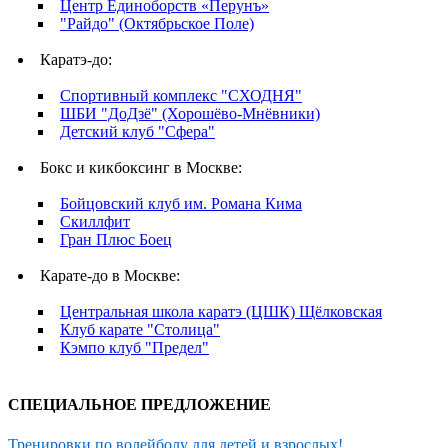
Центр Единоборств «Перунъ»
"Райдо" (Октябрьское Поле)
Каратэ-до:
Спортивный комплекс "СХОДНЯ"
ШБИ "ДоДзё" (Хорошёво-Мнёвники)
Детский клуб "Сфера"
Бокс и кикбоксинг в Москве:
Бойцовский клуб им. Романа Кима
Скиллфит
Гран Плюс Боец
Карате-до в Москве:
Центральная школа каратэ (ЦШК) Щёлковская
Клуб карате "Столица"
Кэмпо клуб "Предел"
СПЕЦИАЛЬНОЕ ПРЕДЛОЖЕНИЕ
Тренировки по волейболу для детей и взрослых!