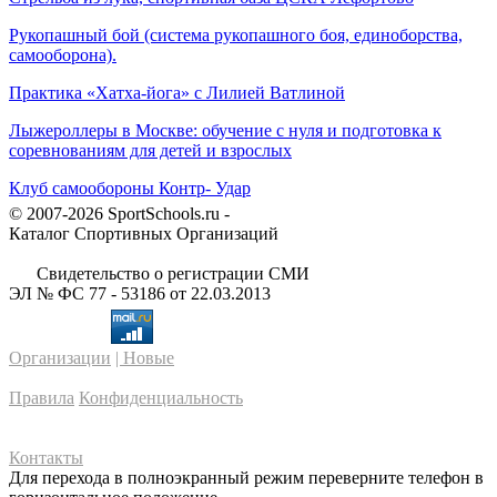
Рукопашный бой (система рукопашного боя, единоборства,
самооборона).
Практика «Хатха-йога» с Лилией Ватлиной
Лыжероллеры в Москве: обучение с нуля и подготовка к
соревнованиям для детей и взрослых
Клуб самообороны Контр- Удар
© 2007-2026 SportSchools.ru -
Каталог Спортивных Организаций
Свидетельство о регистрации СМИ
ЭЛ № ФС 77 - 53186 от 22.03.2013
Организации
| Новые
Правила
Конфиденциальность
Контакты
Для перехода в полноэкранный режим переверните телефон в