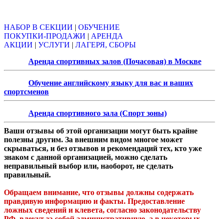
Объявления
НАБОР В СЕКЦИИ
|
ОБУЧЕНИЕ
ПОКУПКИ-ПРОДАЖИ
|
АРЕНДА
АКЦИИ
|
УСЛУГИ
|
ЛАГЕРЯ, СБОРЫ
Аренда спортивных залов (Почасовая) в Москве
Обучение английскому языку для вас и ваших
спортсменов
Аренда спортивного зала (Спорт зоны)
Ваши отзывы об этой организации могут быть крайне
полезны другим. За внешним видом многое может
скрываться, и без отзывов и рекомендаций тех, кто уже
знаком с данной организацией, можно сделать
неправильный выбор или, наоборот, не сделать
правильный.
Обращаем внимание, что отзывы должны содержать
правдивую информацию и факты. Предоставление
ложных сведений и клевета, согласно законодательству
РФ, влекут за собой административную, а в некоторых