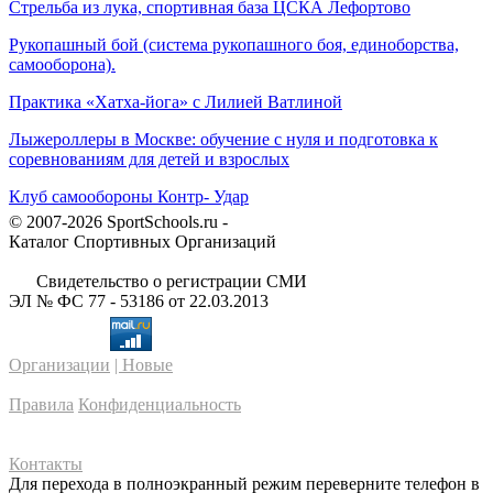
Стрельба из лука, спортивная база ЦСКА Лефортово
Рукопашный бой (система рукопашного боя, единоборства,
самооборона).
Практика «Хатха-йога» с Лилией Ватлиной
Лыжероллеры в Москве: обучение с нуля и подготовка к
соревнованиям для детей и взрослых
Клуб самообороны Контр- Удар
© 2007-2026 SportSchools.ru -
Каталог Спортивных Организаций
Свидетельство о регистрации СМИ
ЭЛ № ФС 77 - 53186 от 22.03.2013
Организации
| Новые
Правила
Конфиденциальность
Контакты
Для перехода в полноэкранный режим переверните телефон в