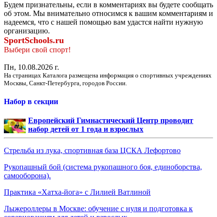
Будем признательны, если в комментариях вы будете сообщать
об этом. Мы внимательно относимся к вашим комментариям и
надеемся, что с нашей помощью вам удастся найти нужную
организацию.
SportSchools.ru
Выбери свой спорт!
Пн, 10.08.2026 г.
На страницах Каталога размещена информация о спортивных учреждениях
Москвы, Санкт-Петербурга, городов России.
Набор в секции
Европейский Гимнастический Центр проводит
набор детей от 1 года и взрослых
Стрельба из лука, спортивная база ЦСКА Лефортово
Рукопашный бой (система рукопашного боя, единоборства,
самооборона).
Практика «Хатха-йога» с Лилией Ватлиной
Лыжероллеры в Москве: обучение с нуля и подготовка к