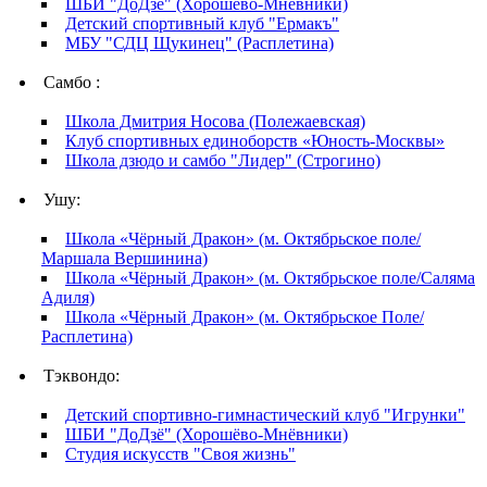
ШБИ "ДоДзё" (Хорошёво-Мнёвники)
Детский спортивный клуб "Ермакъ"
МБУ "СДЦ Щукинец" (Расплетина)
Самбо :
Школа Дмитрия Носова (Полежаевская)
Клуб спортивных единоборств «Юность-Москвы»
Школа дзюдо и самбо "Лидер" (Строгино)
Ушу:
Школа «Чёрный Дракон» (м. Октябрьское поле/
Маршала Вершинина)
Школа «Чёрный Дракон» (м. Октябрьское поле/Саляма
Адиля)
Школа «Чёрный Дракон» (м. Октябрьское Поле/
Расплетина)
Тэквондо:
Детский спортивно-гимнастический клуб "Игрунки"
ШБИ "ДоДзё" (Хорошёво-Мнёвники)
Студия искусств "Своя жизнь"