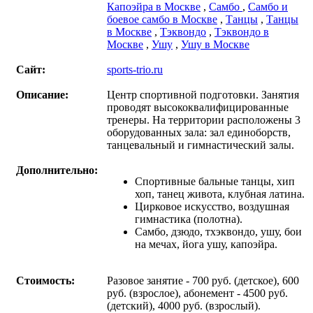
Капоэйра в Москве
,
Самбо
,
Самбо и
боевое самбо в Москве
,
Танцы
,
Танцы
в Москве
,
Тэквондо
,
Тэквондо в
Москве
,
Ушу
,
Ушу в Москве
Сайт:
sports-trio.ru
Описание:
Центр спортивной подготовки. Занятия
проводят высококвалифицированные
тренеры. На территории расположены 3
оборудованных зала: зал единоборств,
танцевальный и гимнастический залы.
Дополнительно:
Спортивные бальные танцы, хип
хоп, танец живота, клубная латина.
Цирковое искусство, воздушная
гимнастика (полотна).
Самбо, дзюдо, тхэквондо, ушу, бои
на мечах, йога ушу, капоэйра.
Стоимость:
Разовое занятие - 700 руб. (детское), 600
руб. (взрослое), абонемент - 4500 руб.
(детский), 4000 руб. (взрослый).