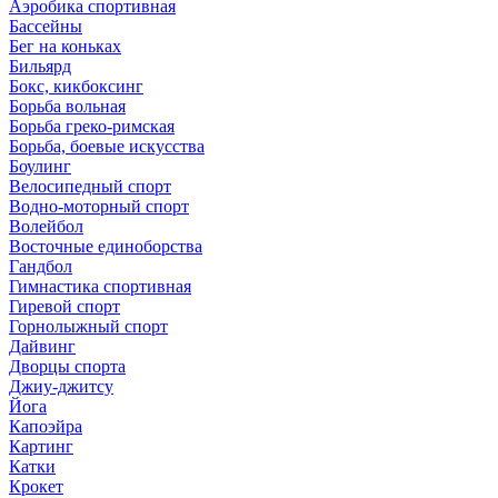
Аэробика спортивная
Бассейны
Бег на коньках
Бильярд
Бокс, кикбоксинг
Борьба вольная
Борьба греко-римская
Борьба, боевые искусства
Боулинг
Велосипедный спорт
Водно-моторный спорт
Волейбол
Восточные единоборства
Гандбол
Гимнастика спортивная
Гиревой спорт
Горнолыжный спорт
Дайвинг
Дворцы спорта
Джиу-джитсу
Йога
Капоэйра
Картинг
Катки
Крокет