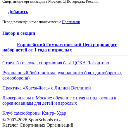
Спортивные организации в Москве, СПб, городах России.
Добавить
Перед размещением ознакомьтесь с
Правилами
Набор в секции
Европейский Гимнастический Центр проводит
набор детей от 1 года и взрослых
Стрельба из лука, спортивная база ЦСКА Лефортово
Рукопашный бой (система рукопашного боя, единоборства,
самооборона).
Практика «Хатха-йога» с Лилией Ватлиной
Лыжероллеры в Москве: обучение с нуля и подготовка к
соревнованиям для детей и взрослых
Клуб самообороны Контр- Удар
© 2007-2026 SportSchools.ru -
Каталог Спортивных Организаций