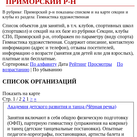
ПРИМОРСКИЙ Р-Н
В рубрике: Приморский р-н показаны списком и на карте секции и
клубы из раздела: Гимнастика художественная
Список объектов для занятий, в т.ч. клубов, спортивных школ
(спортшкол) и секций на их базе из рубрики Секции, клубы
СПб, Приморский р-н, отображен по параметру (виду спорта)
Гимнастика художественная. Содержит описание, контактную
информацию (адрес и телефон), отзывы посетителей,
информацию о возрасте (занятия для детей или для взрослых),
платные или бесплатные.
Сортировка:
По алфавиту
Дата
Рейтинг
Просмотры
По
возрастанию
| По убыванию
СПИСОК ОРГАНИЗАЦИЙ
Показать на карте
Стр. 1 / 2
2
1
>
»
Академия детского развития и танца (Чёрная речка)
Занятия включают в себя общую физическую подготовку
(ОФП), партерную гимнастику (упражнения на коврике)
и танец (детские танцевальные постановки). Опытные
педагоги-хореографы, постановщики, артисты балета и