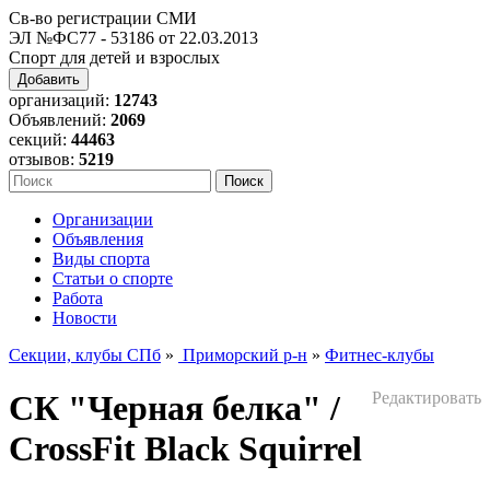
Св-во регистрации СМИ
ЭЛ №ФС77 - 53186 от 22.03.2013
Спорт для детей и взрослых
Добавить
организаций:
12743
Объявлений:
2069
секций:
44463
отзывов:
5219
Организации
Объявления
Виды спорта
Статьи о спорте
Работа
Новости
Секции, клубы СПб
»
Приморский р-н
»
Фитнес-клубы
СК "Черная белка" /
Редактировать
CrossFit Black Squirrel