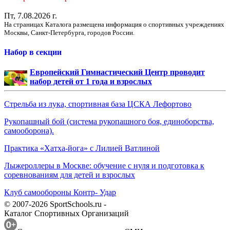
Пт, 7.08.2026 г.
На страницах Каталога размещена информация о спортивных учреждениях
Москвы, Санкт-Петербурга, городов России.
Набор в секции
Европейский Гимнастический Центр проводит
набор детей от 1 года и взрослых
Стрельба из лука, спортивная база ЦСКА Лефортово
Рукопашный бой (система рукопашного боя, единоборства,
самооборона).
Практика «Хатха-йога» с Лилией Ватлиной
Лыжероллеры в Москве: обучение с нуля и подготовка к
соревнованиям для детей и взрослых
Клуб самообороны Контр- Удар
© 2007-2026 SportSchools.ru -
Каталог Спортивных Организаций