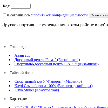
Код:
Я соглашаюсь с
политикой конфиденциальности
Другие спортивные учреждения в этом районе в рубр
Тэквондо:
Авангард
Досуговый центр "Рома" (Есенинский)
Спортивно-досуговый центр "БАРС" (Кузьминки)
Тайский бокс:
Спортивный клуб "Фаворит" (Марьино)
Клуб Самооборона 100% (Волгоградский пр-т)
Клуб Striker (Кожуховская)
Каратэ-до:
РОО СРДЮС "Школа Спортивных Единоборств Дениса