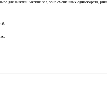
димое для занятий: мягкий зал, зона смешанных единоборств, рин
лей.
ас.