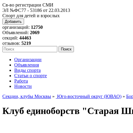
Св-во регистрации СМИ
ЭЛ №ФС77 - 53186 от 22.03.2013
Спорт для детей и взрослых
Добавить
организаций:
12750
Объявлений:
2069
секций:
44463
отзывов:
5219
Организации
Объявления
Виды спорта
Статьи о спорте
Работа
Новости
Секции, клубы Москвы
»
Юго-восточный округ (ЮВАО)
»
Бор
Клуб единоборств "Старая Ш