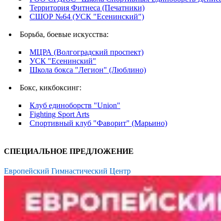
Территория Фитнеса (Печатники)
СШОР №64 (УСК "Есенинский")
Борьба, боевые искусства:
МЦРА (Волгоградский проспект)
УСК "Есенинский"
Школа бокса "Легион" (Люблино)
Бокс, кикбоксинг:
Клуб единоборств "Union"
Fighting Sport Arts
Спортивный клуб "Фаворит" (Марьино)
СПЕЦИАЛЬНОЕ ПРЕДЛОЖЕНИЕ
Европейский Гимнастический Центр