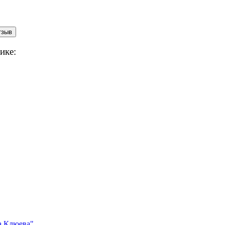
ике:
 Клюева"