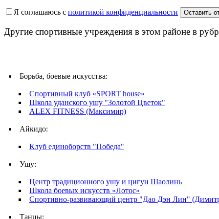
Я соглашаюсь с
политикой конфиденциальности
Другие спортивные учреждения в этом районе в рубр
Борьба, боевые искусства:
Спортивный клуб «SPORT house»
Школа уданского ушу "Золотой Цветок"
ALEX FITNESS (Максимир)
Айкидо:
Клуб единоборств "Победа"
Ушу:
Центр традиционного ушу и цигун Шаолинь
Школа боевых искусств «Лотос»
Спортивно-развивающий центр "Дао Дэн Лин" (Димит
Танцы: