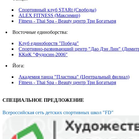
Спортивный клуб STARt (Свободы)
ALEX FITNESS (Максимир)
Fitness - Thai Spa - Beauty центр Три Богатыря
Восточные единоборства:
Клуб единоборств "Победа"
Спортивно-развивающий центр "Дао Дэн Лин" (Димит
ККиК "Фудосин-2006"
Йога:
Академия танца "Пластика" (Центральный филиал)
Fitness - Thai Spa - Beauty центр Три Богатыря
СПЕЦИАЛЬНОЕ ПРЕДЛОЖЕНИЕ
Всероссийская сеть детских спортивных школ "FD"