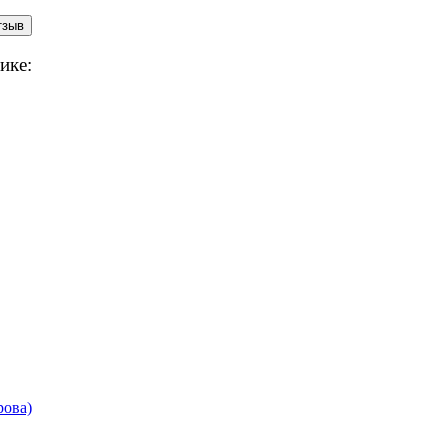
ике:
рова)