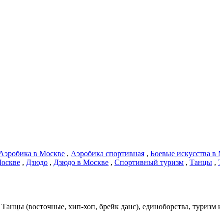
Аэробика в Москве
,
Аэробика спортивная
,
Боевые искусства в
Москве
,
Дзюдо
,
Дзюдо в Москве
,
Спортивный туризм
,
Танцы
,
Танцы (восточные, хип-хоп, брейк данс), единоборства, туризм 