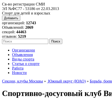
Св-во регистрации СМИ
ЭЛ №ФС77 - 53186 от 22.03.2013
Спорт для детей и взрослых
Добавить
организаций:
12743
Объявлений:
2069
секций:
44463
отзывов:
5219
Организации
Объявления
Виды спорта
Статьи о спорте
Работа
Новости
Секции, клубы Москвы
»
Южный округ (ЮАО)
»
Борьба, боев
Спортивно-досуговый клуб В