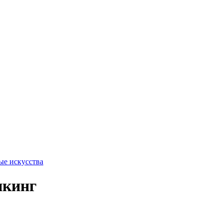
ые искусства
икинг