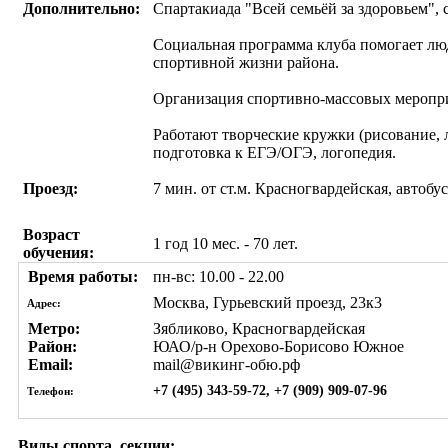
Дополнительно:
Спартакиада "Всей семьёй за здоровьем",
Социальная программа клуба помогает лю
спортивной жизни района.
Организация спортивно-массовых мероприя
Работают творческие кружки (рисование, л
подготовка к ЕГЭ/ОГЭ, логопедия.
Проезд:
7 мин. от ст.м. Красногвардейская, автобус
Возраст
1 год 10 мес. - 70 лет.
обучения:
Время работы:
пн-вс: 10.00 - 22.00
Москва, Гурьевский проезд, 23к3
Адрес:
Метро:
Зябликово, Красногвардейская
Район:
ЮАО/р-н Орехово-Борисово Южное
Email:
mail@викинг-обю.рф
+7 (495) 343-59-72, +7 (909) 909-07-96
Телефон:
Виды спорта, секции: