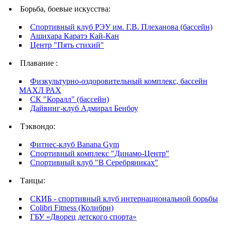
Борьба, боевые искусства:
Спортивный клуб РЭУ им. Г.В. Плеханова (бассейн)
Ашихара Каратэ Кай-Кан
Центр "Пять стихий"
Плавание :
Физкультурно-оздоровительный комплекс, бассейн
МАХЛ РАХ
СК "Коралл" (бассейн)
Дайвинг-клуб Адмирал Бенбоу
Тэквондо:
Фитнес-клуб Banana Gym
Спортивный комплекс "Динамо-Центр"
Спортивный клуб "В Серебряниках"
Танцы:
СКИБ - спортивный клуб интернациональной борьбы
Colibri Fitness (Колибри)
ГБУ «Дворец детского спорта»