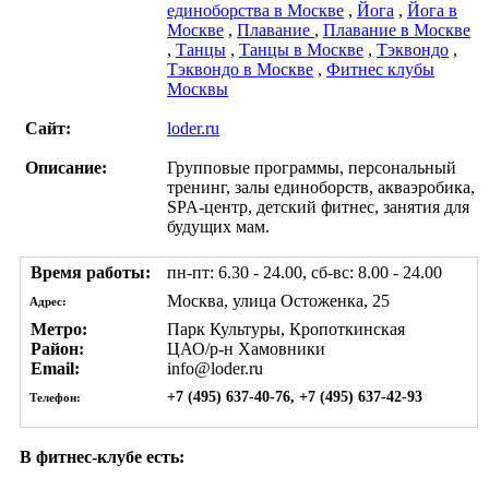
единоборства в Москве
,
Йога
,
Йога в
Москве
,
Плавание
,
Плавание в Москве
,
Танцы
,
Танцы в Москве
,
Тэквондо
,
Тэквондо в Москве
,
Фитнес клубы
Москвы
Сайт:
loder.ru
Описание:
Групповые программы, персональный
тренинг, залы единоборств, акваэробика,
SPA-центр, детский фитнес, занятия для
будущих мам.
Время работы:
пн-пт: 6.30 - 24.00, сб-вс: 8.00 - 24.00
Москва, улица Остоженка, 25
Адрес:
Метро:
Парк Культуры, Кропоткинская
Район:
ЦАО/р-н Хамовники
Email:
info@loder.ru
+7 (495) 637-40-76, +7 (495) 637-42-93
Телефон:
В фитнес-клубе есть: