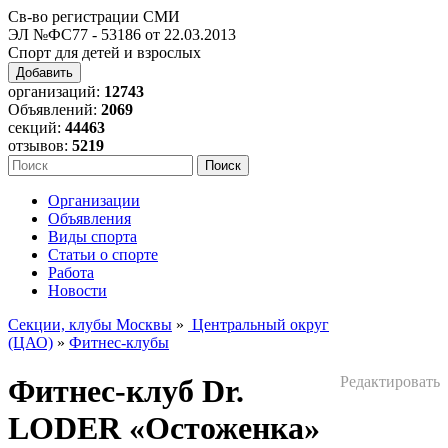
Св-во регистрации СМИ
ЭЛ №ФС77 - 53186 от 22.03.2013
Спорт для детей и взрослых
Добавить
организаций:
12743
Объявлений:
2069
секций:
44463
отзывов:
5219
Организации
Объявления
Виды спорта
Статьи о спорте
Работа
Новости
Секции, клубы Москвы
»
Центральный округ
(ЦАО)
»
Фитнес-клубы
Фитнес-клуб Dr.
Редактировать
LODER «Остоженка»